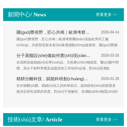
新聞中心
/ News
查看更多 >>
國(guó)際視野，匠心共鳴｜歐洲考察團(tuán)蒞臨杜馬司工廠(chǎng)，共探智造新未來(lái)
2026-04-14
國(guó)際視野，匠心共鳴｜歐洲考察團(tuán)蒞臨杜馬司工廠
(chǎng)，共探智造新未來(lái)春潮涌動(dòng)啟新程，國(guó)際攜
手共前行。近日，歐洲考察團(tuán)蒞臨杜馬司科學(xué)儀器（江
分子蒸餾設(shè)備如何實(shí)現(xiàn)高沸點(diǎn)、高粘度物料的高效純化？
2026-03-26
蘇）有限公司/上海達(dá)豐玻璃儀器廠(chǎng)，實(shí)地探訪
在高附加值精細(xì)化學(xué)品、天然產(chǎn)物提取、醫(yī)藥中間
(fǎng)企業(yè)核心實(shí)力與創(chuàng)新內(nèi)核，共啟中歐產
體、高分子材料單體及油脂深加工等領(lǐng)域，對(duì)高沸點
(chǎn)業(yè)合作新征程。國(guó)際視野，匠心共鳴深...
(diǎn)、熱敏性、高粘度物料的純化分離是長(zhǎng)期存在的技術
精耕分離科技，賦能科研創(chuàng)新：上海達(dá)豐的分子蒸餾匠心之路
2026-01-28
(shù)瓶頸。常規(guī)蒸餾、減壓蒸餾等方法在應(yīng)對(duì)此類
在生物醫(yī)藥、精細(xì)化工的科研前沿，提純技術(shù)的精度直
(lèi)物料時(shí)，往往因操作溫度高、受熱時(shí)間長(zhǎng)，導
接決定研究成果的高度。對(duì)于熱敏性、高沸點(diǎn)物質(zhì)的
(dǎo)致熱分解、聚合、氧化、變...
分離，傳統(tǒng)蒸餾技術(shù)往往面臨成分降解、純度不足的困
境，而實(shí)驗(yàn)室分子蒸餾技術(shù)憑借“低溫高效”的核心優
(yōu)勢(shì)，成為破解難題的關(guān)鍵。上海達(dá)豐玻璃儀器
廠(chǎng)深耕該領(lǐng)...
技術(shù)文章
/ Article
查看更多 >>